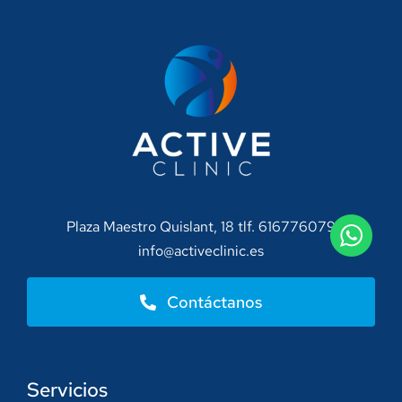
Plaza Maestro Quislant, 18 tlf. 616776079
info@activeclinic.es
Contáctanos
Servicios